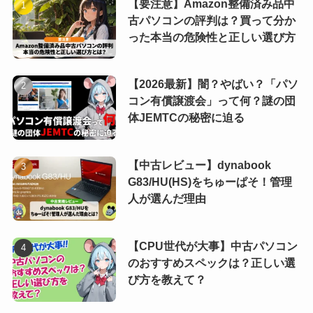
【要注意】Amazon整備済み品中
古パソコンの評判は？買って分か
った本当の危険性と正しい選び方
【2026最新】闇？やばい？「パソ
コン有償譲渡会」って何？謎の団
体JEMTCの秘密に迫る
【中古レビュー】dynabook
G83/HU(HS)をちゅーぱそ！管理
人が選んだ理由
【CPU世代が大事】中古パソコン
のおすすめスペックは？正しい選
び方を教えて？