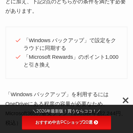
とに加え、下記2点のどちらかの条件を満たす必要
があります。
「Windows バックアップ」で設定をク
ラウドに同期する
「Microsoft Rewards」のポイント1,000
と引き換え
「Windows バックアップ」を利用するには
OneDriveにある程度の容量が必要なため、
＼2026年最新版！買うならココ！／
Microsoft365の最安プラン（100GB/年額2,244円、
おすすめ中古PCショップ20選
税込）に加入することをおすすめします。